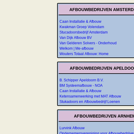
AFBOUWBEDRIJVEN AMSTER
Caan Installatie & Afbouw
Kwakman Groep Volendam
Stucadoorsbedrijf Amsterdam
Van Dijk Afbouw BV
Van Gelderen Solvers - Onderhoud
Welkom | Me-afbouw
Wouters Totaal Afbouw: Home
AFBOUWBEDRIJVEN APELDO
B. Schipper Apeldoorn B.V.
BM Systeemafbouw - NOA
Caan Installatie & Afbouw
Ketensamenwerking met MAT Afbouw
Stukadoors en Afbouwbedrijf Loenen
AFBOUWBEDRIJVEN ARNHE
Lurvink Afbouw
Ondernemersvereniging voor Afbouwbedrijve