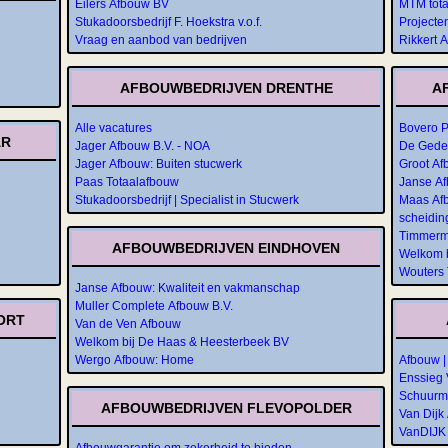
Eilers Afbouw BV
MTM tot
Stukadoorsbedrijf F. Hoekstra v.o.f.
Projecte
Vraag en aanbod van bedrijven
Rikkert 
AFBOUWBEDRIJVEN DRENTHE
A
Alle vacatures
Bovero 
AR
Jager Afbouw B.V. - NOA
De Gede
Jager Afbouw: Buiten stucwerk
Groot A
Paas Totaalafbouw
Janse Af
Stukadoorsbedrijf | Specialist in Stucwerk
Maas Afb
scheidi
Timmerma
AFBOUWBEDRIJVEN EINDHOVEN
Welkom b
Wouters 
Janse Afbouw: Kwaliteit en vakmanschap
Muller Complete Afbouw B.V.
ORT
Van de Ven Afbouw
Welkom bij De Haas & Heesterbeek BV
Wergo Afbouw: Home
Afbouw 
Enssieg 
Schuurm
AFBOUWBEDRIJVEN FLEVOPOLDER
Van Dijk
VanDIJK 
Afbouwgarantie om zekerheid te bieden