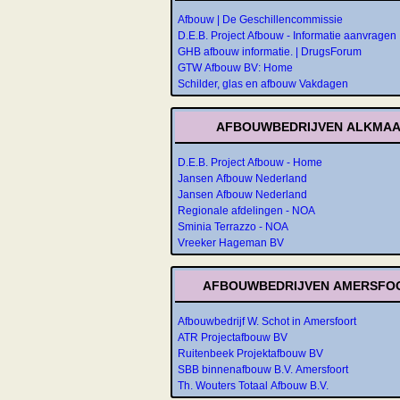
Afbouw | De Geschillencommissie
D.E.B. Project Afbouw - Informatie aanvragen
GHB afbouw informatie. | DrugsForum
GTW Afbouw BV: Home
Schilder, glas en afbouw Vakdagen
AFBOUWBEDRIJVEN ALKMA
D.E.B. Project Afbouw - Home
Jansen Afbouw Nederland
Jansen Afbouw Nederland
Regionale afdelingen - NOA
Sminia Terrazzo - NOA
Vreeker Hageman BV
AFBOUWBEDRIJVEN AMERSFO
Afbouwbedrijf W. Schot in Amersfoort
ATR Projectafbouw BV
Ruitenbeek Projektafbouw BV
SBB binnenafbouw B.V. Amersfoort
Th. Wouters Totaal Afbouw B.V.