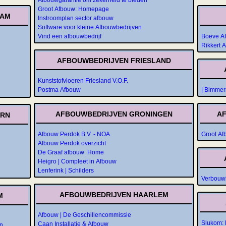
Groot Afbouw: Homepage
DAM
Instroomplan sector afbouw
Software voor kleine Afbouwbedrijven
Vind een afbouwbedrijf
Boeve Af
Rikkert 
AFBOUWBEDRIJVEN FRIESLAND
Kunststofvloeren Friesland V.O.F.
Postma Afbouw
| Bimmer
AFBOUWBEDRIJVEN GRONINGEN
A
ORN
Afbouw Perdok B.V. - NOA
Groot A
Afbouw Perdok overzicht
De Graaf afbouw: Home
Heigro | Compleet in Afbouw
Lenferink | Schilders
Verbouwi
AFBOUWBEDRIJVEN HAARLEM
M
Afbouw | De Geschillencommissie
Slukom:
Caan Installatie & Afbouw
n