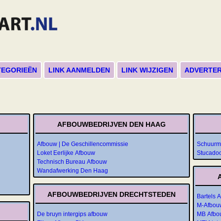
TEGORIEËN
LINK AANMELDEN
LINK WIJZIGEN
ADVERTE
AFBOUWBEDRIJVEN DEN HAAG
Afbouw | De Geschillencommissie
Schuurm
Loket Eerlijke Afbouw
Stucadoor
Technisch Bureau Afbouw
Wandafwerking Den Haag
AFBOUWBEDRIJVEN DRECHTSTEDEN
Bartels 
M-Afbou
De bruyn intergips afbouw
MB Afbo